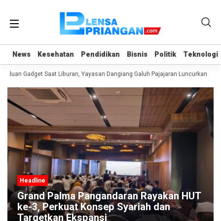
News
News
Kesehatan
Kesehatan
Pendidikan
Pendidikan
Bisnis
Bisnis
Politik
Politik
Teknologi
Teknologi
nduan Gadget Saat Liburan, Yayasan Dangiang Galuh Pajajaran Luncurkan Prog
Headline
Grand Palma Pangandaran Rayakan HUT
ke-3, Perkuat Konsep Syariah dan
Targetkan Ekspansi