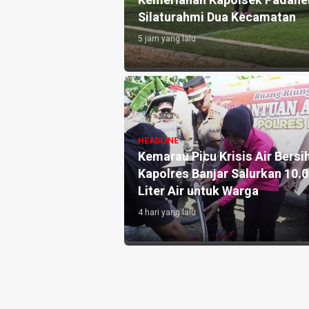
herang Cup di Pangandaran, Perkuat
G
an
d
1 
HE
A
HEADLINE
rsih,
Pengelola Kebun Durian di
As
10.000
Kedungwuluh Pangandaran Sulap
D
Lahan Tidak Produktif ‎
d
4 hari yang lalu
1 