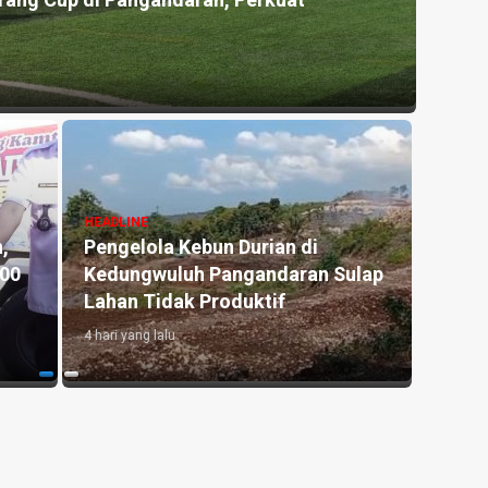
rand Palma Pangandaran Rayakan HUT ke-3, Perkuat K
an Targetkan Ekspansi
minggu yang lalu
ADLINE
khirnya, Tiga Anak Pemulung
HEADLINE
al Bekasi Dapat Perhatian
Antara Guru dan 
isdikpora Pangandaran, PGRI,
Pendidik Tetap 
an BAZNAS
di Era Kecerdasan
minggu yang lalu
1 minggu yang lalu