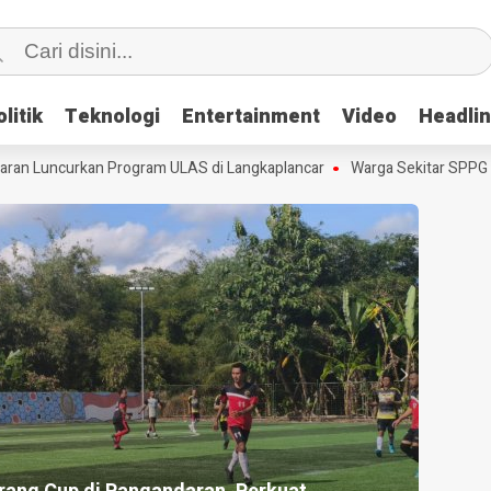
litik
litik
Teknologi
Teknologi
Entertainment
Entertainment
Video
Video
Headli
Headli
n Luncurkan Program ULAS di Langkaplancar
Warga Sekitar SPPG Pan
ADLINE