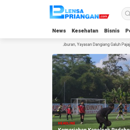
News
News
Kesehatan
Kesehatan
Bisnis
Bisnis
Po
Po
Anak Kecanduan Gadget Saat Liburan, Yayasan Dangiang Galuh Pajajara
HE