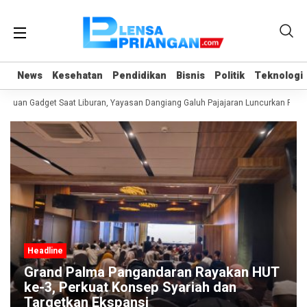
News
News
Kesehatan
Kesehatan
Pendidikan
Pendidikan
Bisnis
Bisnis
Politik
Politik
Teknologi
Teknologi
duan Gadget Saat Liburan, Yayasan Dangiang Galuh Pajajaran Luncurkan Progr
Headline
Grand Palma Pangandaran Rayakan HUT
ke-3, Perkuat Konsep Syariah dan
Targetkan Ekspansi