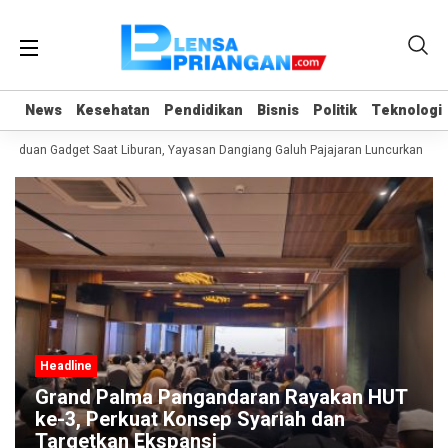
News
News
Kesehatan
Kesehatan
Pendidikan
Pendidikan
Bisnis
Bisnis
Politik
Politik
Teknologi
Teknologi
anduan Gadget Saat Liburan, Yayasan Dangiang Galuh Pajajaran Luncurkan Prog
Headline
Grand Palma Pangandaran Rayakan HUT
ke-3, Perkuat Konsep Syariah dan
Targetkan Ekspansi