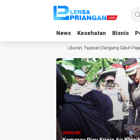
News
News
Kesehatan
Kesehatan
Bisnis
Bisnis
Po
Po
 Anak Kecanduan Gadget Saat Liburan, Yayasan Dangiang Galuh Pajajar
HEADLINE