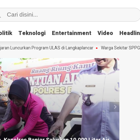
litik
litik
Teknologi
Teknologi
Entertainment
Entertainment
Video
Video
Headli
Headli
an Luncurkan Program ULAS di Langkaplancar
Warga Sekitar SPPG Pa
HEADLINE