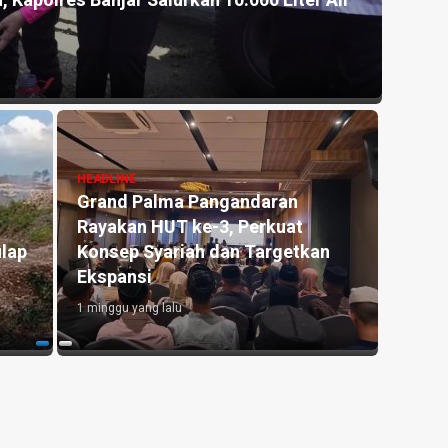
 Salurkan 10.000 Liter Air
Akhirnya, Tiga Anak P
Pangandaran, PGRI, d
1 minggu yang lalu
Palma Pangandaran
HEADLINE
 HUT ke-3, Perkuat
Antara Guru dan AI: Pe
Syariah dan Targetkan
Pendidik Tetap Tak Te
i
di Era Kecerdasan Artif
ng lalu
1 minggu yang lalu