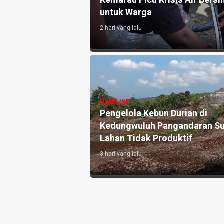
Kemarau Picu Krisis Air Bersih, Kapolres Banjar
untuk Warga
2 hari yang lalu
HEADLINE
Grand 
HEADLINE
Pengelola Kebun Durian di
Rayakan
Kedungwuluh Pangandaran Sulap
Konsep 
Lahan Tidak Produktif ‎
Ekspans
3 hari yang lalu
1 minggu ya