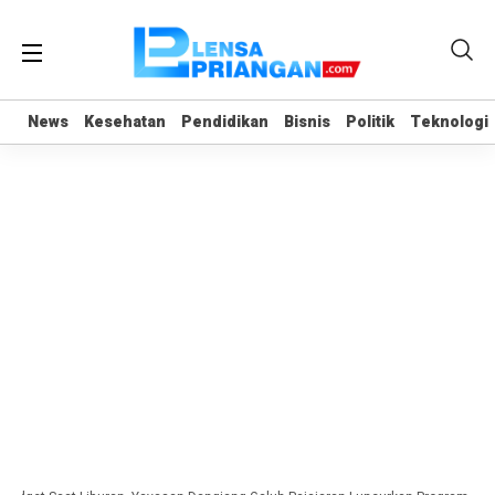
News
News
Kesehatan
Kesehatan
Pendidikan
Pendidikan
Bisnis
Bisnis
Politik
Politik
Teknologi
Teknologi