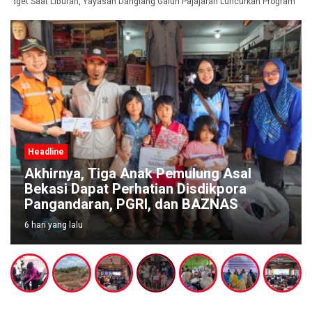
dget Saat Liburan, Yayasan Dangiang Galuh Pajajaran Luncurkan Program ULAS
Headline
Akhirnya, Tiga Anak Pemulung Asal
Bekasi Dapat Perhatian Disdikpora
Pangandaran, PGRI, dan BAZNAS
6 hari yang lalu