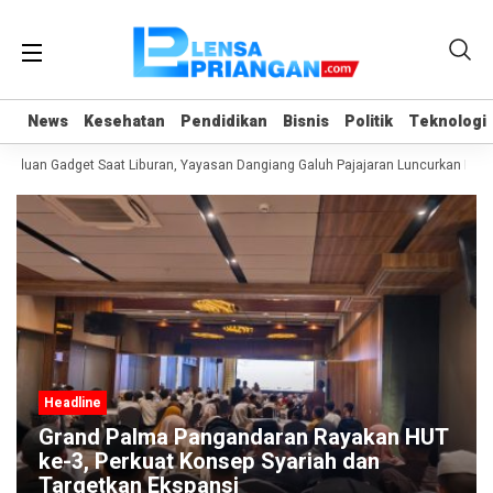
News
News
Kesehatan
Kesehatan
Pendidikan
Pendidikan
Bisnis
Bisnis
Politik
Politik
Teknologi
Teknologi
nduan Gadget Saat Liburan, Yayasan Dangiang Galuh Pajajaran Luncurkan Prog
Headline
Grand Palma Pangandaran Rayakan HUT
ke-3, Perkuat Konsep Syariah dan
Targetkan Ekspansi