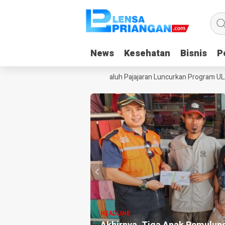
News
News
Kesehatan
Kesehatan
Bisnis
Bisnis
Po
Po
 Liburan, Yayasan Dangiang Galuh Pajajaran Luncurkan Program ULAS d
HEADLINE