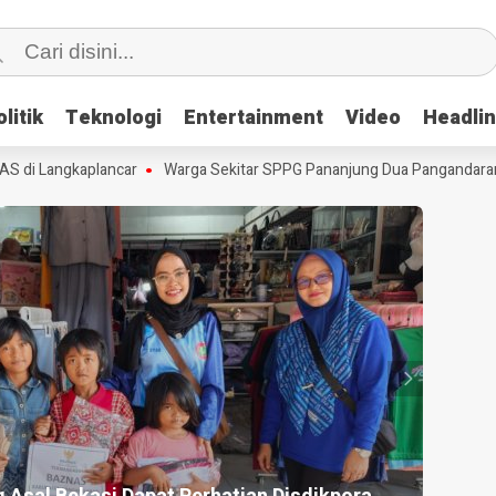
litik
litik
Teknologi
Teknologi
Entertainment
Entertainment
Video
Video
Headli
Headli
i Langkaplancar
Warga Sekitar SPPG Pananjung Dua Pangandaran, K
HEADLI