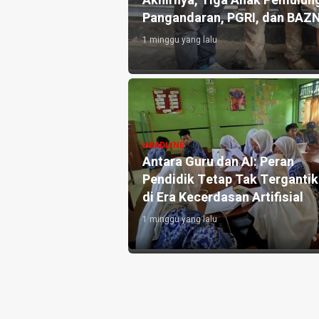
an 10.000 Liter Air
Akhirnya, Tiga Anak Pemulung
Pangandaran, PGRI, dan BAZ
1 minggu yang lalu
angandaran
HEADLINE
e-3, Perkuat
Antara Guru dan AI: Peran
h dan Targetkan
Pendidik Tetap Tak Terganti
di Era Kecerdasan Artifisial
1 minggu yang lalu