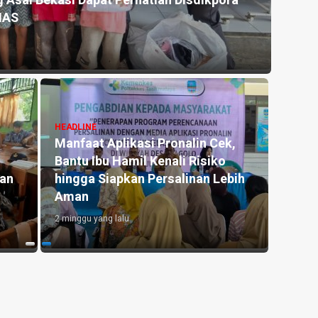
 Asal Bekasi Dapat Perhatian Disdikpora
Kemar
NAS
untu
3 hari y
HEADLINE
Manfaat Aplikasi Pronalin Cek,
HEADLI
Bantu Ibu Hamil Kenali Risiko
Penge
kan
hingga Siapkan Persalinan Lebih
Kedu
Aman
Lahan
2 minggu yang lalu
3 hari y