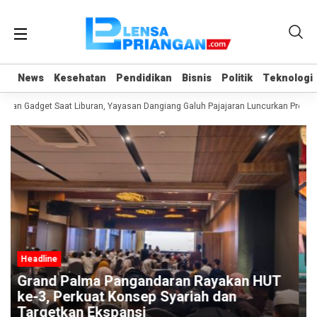
News
News
Kesehatan
Kesehatan
Pendidikan
Pendidikan
Bisnis
Bisnis
Politik
Politik
Teknologi
Teknologi
uan Gadget Saat Liburan, Yayasan Dangiang Galuh Pajajaran Luncurkan Progra
Headline
yakan HUT
Akhirnya, Tiga Anak Pemulung As
dan
Bekasi Dapat Perhatian Disdikpor
Pangandaran, PGRI, dan BAZNAS