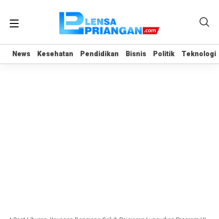
News
News
Kesehatan
Kesehatan
Pendidikan
Pendidikan
Bisnis
Bisnis
Politik
Politik
Teknologi
Teknologi