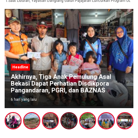
et Saat Liburan, Yayasan Dangiang Galuh Pajajaran Luncurkan Program ULAS d
Headline
Akhirnya, Tiga Anak Pemulung Asal
Bekasi Dapat Perhatian Disdikpora
Pangandaran, PGRI, dan BAZNAS
6 hari yang lalu