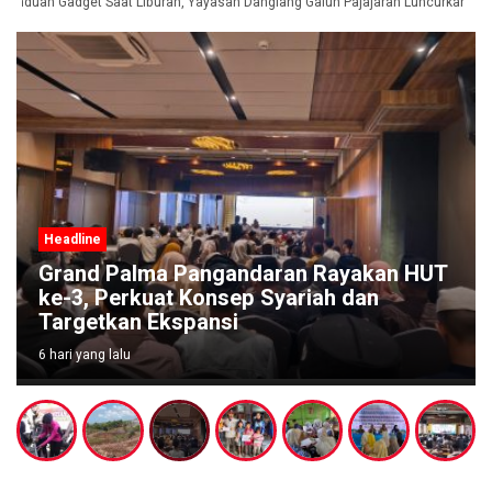
anduan Gadget Saat Liburan, Yayasan Dangiang Galuh Pajajaran Luncurkan Pro
Headline
Grand Palma Pangandaran Rayakan HUT
ke-3, Perkuat Konsep Syariah dan
Targetkan Ekspansi
6 hari yang lalu