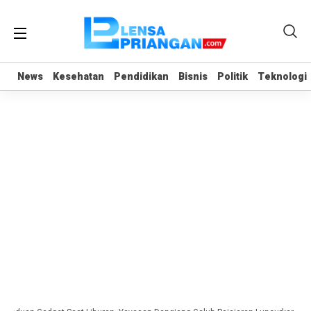
News
News
Kesehatan
Kesehatan
Pendidikan
Pendidikan
Bisnis
Bisnis
Politik
Politik
Teknologi
Teknologi