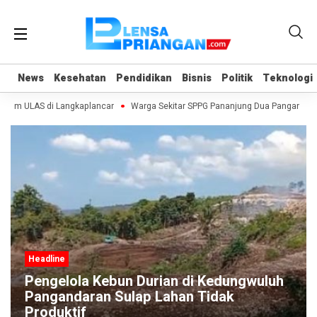
News
News
Kesehatan
Kesehatan
Pendidikan
Pendidikan
Bisnis
Bisnis
Politik
Politik
Teknologi
Teknologi
gram ULAS di Langkaplancar
Warga Sekitar SPPG Pananjung Dua Pangandara
Headline
Pengelola Kebun Durian di Kedungwuluh
Pangandaran Sulap Lahan Tidak
Produktif ‎