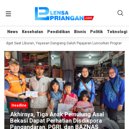
News
News
Kesehatan
Kesehatan
Pendidikan
Pendidikan
Bisnis
Bisnis
Politik
Politik
Teknologi
Teknologi
adget Saat Liburan, Yayasan Dangiang Galuh Pajajaran Luncurkan Program ULA
Headline
Akhirnya, Tiga Anak Pemulung Asal
Bekasi Dapat Perhatian Disdikpora
Pangandaran, PGRI, dan BAZNAS