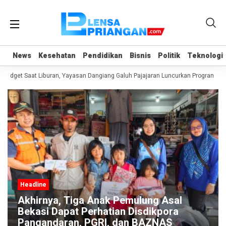
News
News
Kesehatan
Kesehatan
Pendidikan
Pendidikan
Bisnis
Bisnis
Politik
Politik
Teknologi
Teknologi
adget Saat Liburan, Yayasan Dangiang Galuh Pajajaran Luncurkan Program ULA
Headline
Akhirnya, Tiga Anak Pemulung Asal
Bekasi Dapat Perhatian Disdikpora
Pangandaran, PGRI, dan BAZNAS