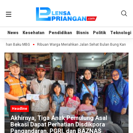
News
News
Kesehatan
Kesehatan
Pendidikan
Pendidikan
Bisnis
Bisnis
Politik
Politik
Teknologi
Teknologi
n Bahan Baku MBG
Ribuan Warga Meriahkan Jalan Sehat Bulan Bung Karno 202
Headline
Akhirnya, Tiga Anak Pemulung Asal
Bekasi Dapat Perhatian Disdikpora
Pangandaran, PGRI, dan BAZNAS