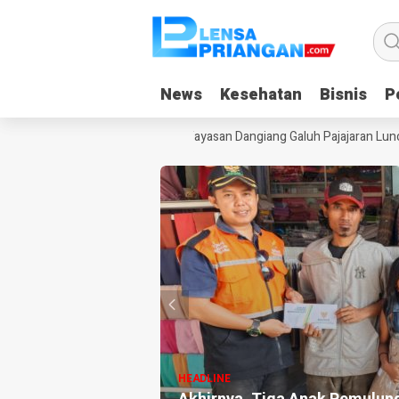
News
News
Kesehatan
Kesehatan
Bisnis
Bisnis
Po
Po
anduan Gadget Saat Liburan, Yayasan Dangiang Galuh Pajajaran Luncur
HEADLINE