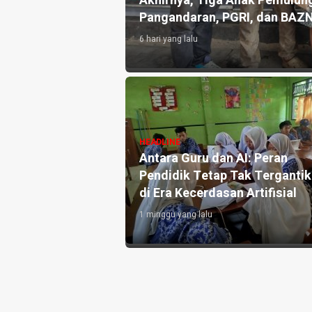
an 10.000 Liter Air
Akhirnya, Tiga Anak Pemulung
Pangandaran, PGRI, dan BAZ
6 hari yang lalu
angandaran
HEADLINE
e-3, Perkuat
Antara Guru dan AI: Peran
h dan Targetkan
Pendidik Tetap Tak Terganti
di Era Kecerdasan Artifisial
1 minggu yang lalu