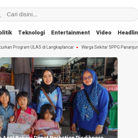
litik
litik
Teknologi
Teknologi
Entertainment
Entertainment
Video
Video
Headli
Headli
kan Program ULAS di Langkaplancar
Warga Sekitar SPPG Pananjung D
HEADLI