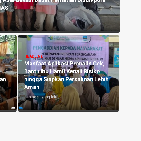
 Asal Bekasi Dapat Perhatian Disdikpora
Kemar
NAS
untu
16 jam y
HEADLINE
Manfaat Aplikasi Pronalin Cek,
HEADLI
Bantu Ibu Hamil Kenali Risiko
Penge
kan
hingga Siapkan Persalinan Lebih
Kedu
Aman
Lahan
1 minggu yang lalu
23 jam y