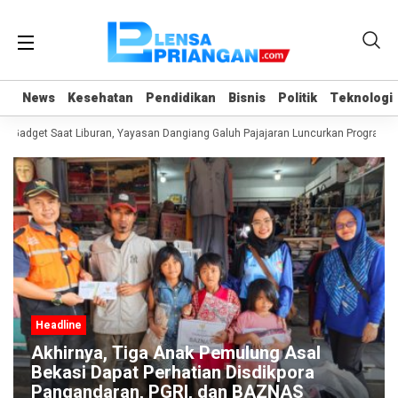
News
News
Kesehatan
Kesehatan
Pendidikan
Pendidikan
Bisnis
Bisnis
Politik
Politik
Teknologi
Teknologi
 Gadget Saat Liburan, Yayasan Dangiang Galuh Pajajaran Luncurkan Program UL
Headline
Akhirnya, Tiga Anak Pemulung Asal
Bekasi Dapat Perhatian Disdikpora
Pangandaran, PGRI, dan BAZNAS