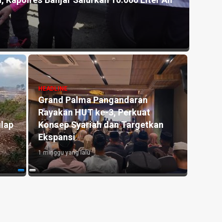
g Asal Bekasi Dapat Perhatian Disdikpora
Kema
ZNAS
unt
3 hari
HEADLINE
Manfaat Aplikasi Pronalin Cek,
HEAD
Bantu Ibu Hamil Kenali Risiko
Peng
ikan
hingga Siapkan Persalinan Lebih
Ked
Aman
Laha
2 minggu yang lalu
3 hari