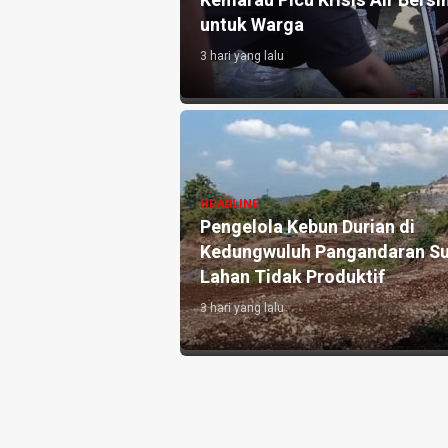
kan 10.000 Liter Air
Akhirnya, Tiga Anak Pemulun
Pangandaran, PGRI, dan BA
1 minggu yang lalu
 Pangandaran
HEADLINE
ke-3, Perkuat
Antara Guru dan AI: Peran
ah dan Targetkan
Pendidik Tetap Tak Tergant
di Era Kecerdasan Artifisial
1 minggu yang lalu