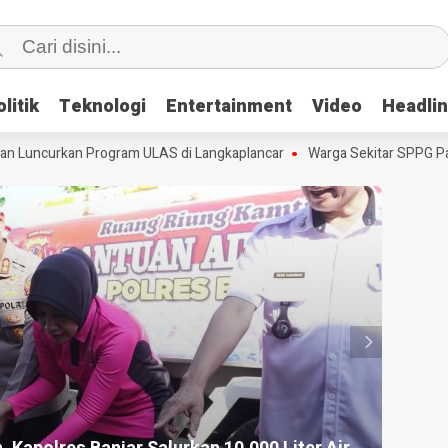
litik
litik
Teknologi
Teknologi
Entertainment
Entertainment
Video
Video
Headli
Headli
Luncurkan Program ULAS di Langkaplancar
Warga Sekitar SPPG Panan
HEAD