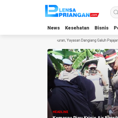
News
News
Kesehatan
Kesehatan
Bisnis
Bisnis
Po
Po
ak Kecanduan Gadget Saat Liburan, Yayasan Dangiang Galuh Pajajaran 
HEADLINE