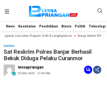
News
News
Kesehatan
Kesehatan
Pendidikan
Pendidikan
Bisnis
Bisnis
Politik
Politik
Teknologi
Teknologi
Pajajaran Luncurkan Program ULAS di Langkaplancar
Warga Sekitar SPPG Pa
DAERAH
Sat Reskrim Polres Banjar Berhasil
Bekuk Diduga Pelaku Curanmor
lensapriangan
30 Mei 2024 - 12:38 WIB