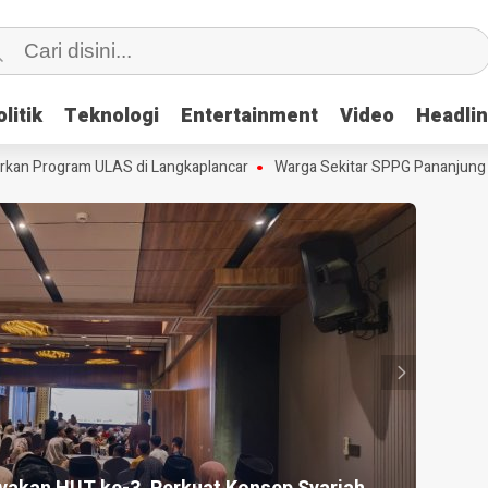
litik
litik
Teknologi
Teknologi
Entertainment
Entertainment
Video
Video
Headli
Headli
n Program ULAS di Langkaplancar
Warga Sekitar SPPG Pananjung Dua
HEADLI