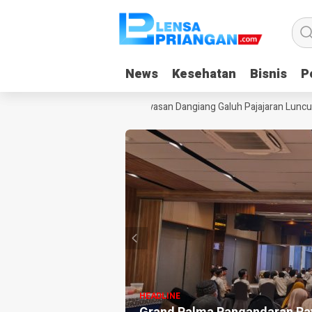
News
News
Kesehatan
Kesehatan
Bisnis
Bisnis
Po
Po
duan Gadget Saat Liburan, Yayasan Dangiang Galuh Pajajaran Luncurka
HEADLINE