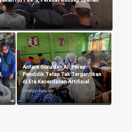
akan HUT ke-3, Perkuat Konsep Syariah
Kemer
Silat
8 jam ya
g
HEADLINE
HEADLI
Antara Guru dan AI: Peran
Kemar
I,
Pendidik Tetap Tak Tergantikan
Kapol
di Era Kecerdasan Artifisial
Liter
2 minggu yang lalu
4 hari y