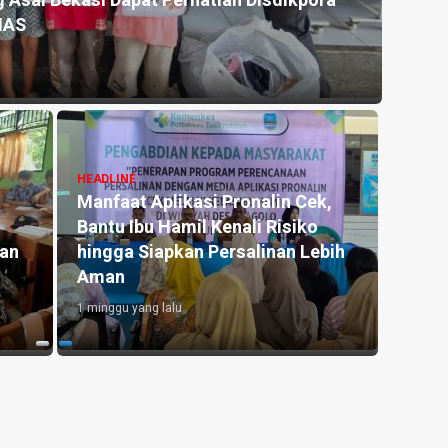
 Asal Bekasi Dapat Perhatian Disdikpora
Kemar
NAS
untu
1 hari y
HEADLINE
Manfaat Aplikasi Pronalin Cek,
HEADLI
Bantu Ibu Hamil Kenali Risiko
Penge
kan
hingga Siapkan Persalinan Lebih
Kedu
Aman
Lahan
1 minggu yang lalu
2 hari y