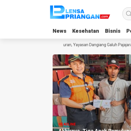
News
News
Kesehatan
Kesehatan
Bisnis
Bisnis
Po
Po
ak Kecanduan Gadget Saat Liburan, Yayasan Dangiang Galuh Pajajaran 
HEADLINE