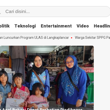
litik
litik
Teknologi
Teknologi
Entertainment
Entertainment
Video
Video
Headli
Headli
Luncurkan Program ULAS di Langkaplancar
Warga Sekitar SPPG Panan
HEADLI