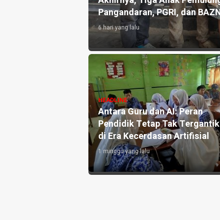
an 10.000 Liter Air
Akhirnya, Tiga Anak Pemulung
Pangandaran, PGRI, dan BAZ
6 hari yang lalu
angandaran
HEADLINE
e-3, Perkuat
Antara Guru dan AI: Peran
h dan Targetkan
Pendidik Tetap Tak Terganti
di Era Kecerdasan Artifisial
1 minggu yang lalu