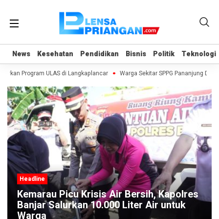
News
News
Kesehatan
Kesehatan
Pendidikan
Pendidikan
Bisnis
Bisnis
Politik
Politik
Teknologi
Teknologi
curkan Program ULAS di Langkaplancar
Warga Sekitar SPPG Pananjung Dua 
Headline
Kemarau Picu Krisis Air Bersih, Kapolres
Banjar Salurkan 10.000 Liter Air untuk
Warga