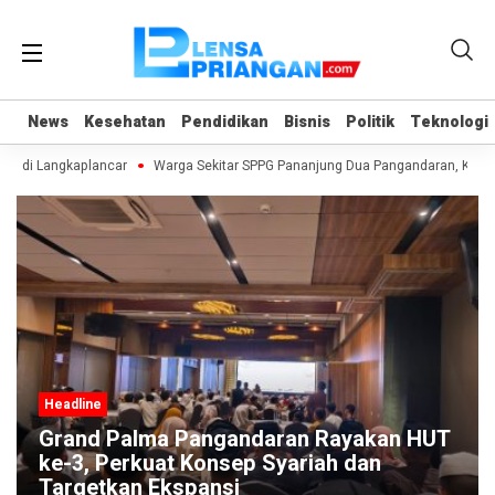
News
News
Kesehatan
Kesehatan
Pendidikan
Pendidikan
Bisnis
Bisnis
Politik
Politik
Teknologi
Teknologi
AS di Langkaplancar
Warga Sekitar SPPG Pananjung Dua Pangandaran, Kelu
Headline
Grand Palma Pangandaran Rayakan HUT
ke-3, Perkuat Konsep Syariah dan
Targetkan Ekspansi