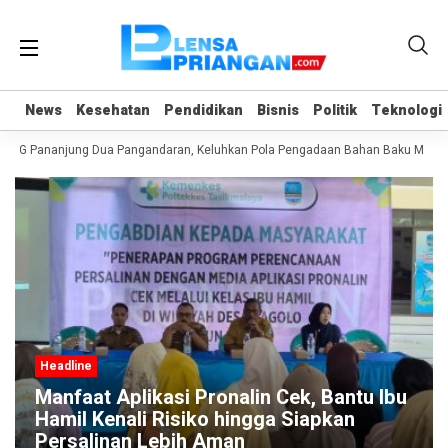
News
News
Kesehatan
Kesehatan
Pendidikan
Pendidikan
Bisnis
Bisnis
Politik
Politik
Teknologi
Teknologi
 SPPG Pananjung Dua Pangandaran, Keluhkan Pola Pengadaan Bahan Baku MBG
Headline
Manfaat Aplikasi Pronalin Cek, Bantu Ibu
Hamil Kenali Risiko hingga Siapkan
Persalinan Lebih Aman