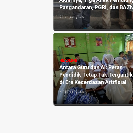
an 10.000 Liter Air
Akhirnya, Tiga Anak Pemulung
Pangandaran, PGRI, dan BAZ
6 hari yang lalu
angandaran
HEADLINE
e-3, Perkuat
Antara Guru dan AI: Peran
h dan Targetkan
Pendidik Tetap Tak Terganti
di Era Kecerdasan Artifisial
7 hari yang lalu