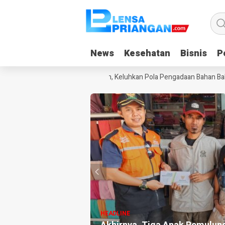
News
News
Kesehatan
Kesehatan
Bisnis
Bisnis
Po
Po
PG Pananjung Dua Pangandaran, Keluhkan Pola Pengadaan Bahan Baku 
HEADLINE