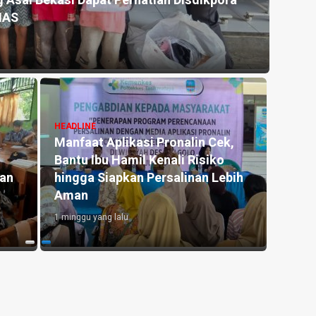
 Asal Bekasi Dapat Perhatian Disdikpora
Kemar
NAS
untu
13 jam y
HEADLINE
Manfaat Aplikasi Pronalin Cek,
HEADLI
Bantu Ibu Hamil Kenali Risiko
Penge
kan
hingga Siapkan Persalinan Lebih
Kedu
Aman
Lahan
1 minggu yang lalu
20 jam y