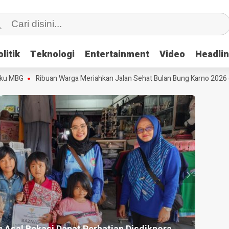
litik
litik
Teknologi
Teknologi
Entertainment
Entertainment
Video
Video
Headli
Headli
MBG
Ribuan Warga Meriahkan Jalan Sehat Bulan Bung Karno 2026 di Pa
HEADLI