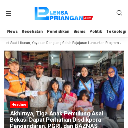
News
News
Kesehatan
Kesehatan
Pendidikan
Pendidikan
Bisnis
Bisnis
Politik
Politik
Teknologi
Teknologi
get Saat Liburan, Yayasan Dangiang Galuh Pajajaran Luncurkan Program ULAS 
Headline
Akhirnya, Tiga Anak Pemulung Asal
Bekasi Dapat Perhatian Disdikpora
Pangandaran, PGRI, dan BAZNAS