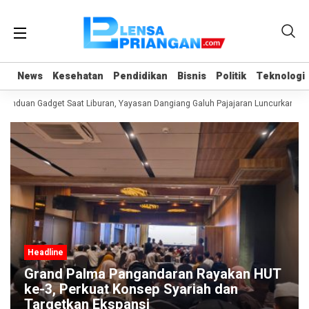
News
News
Kesehatan
Kesehatan
Pendidikan
Pendidikan
Bisnis
Bisnis
Politik
Politik
Teknologi
Teknologi
anduan Gadget Saat Liburan, Yayasan Dangiang Galuh Pajajaran Luncurkan Pro
Headline
Grand Palma Pangandaran Rayakan HUT
ke-3, Perkuat Konsep Syariah dan
Targetkan Ekspansi