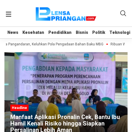
News
News
Kesehatan
Kesehatan
Pendidikan
Pendidikan
Bisnis
Bisnis
Politik
Politik
Teknologi
Teknologi
 Dua Pangandaran, Keluhkan Pola Pengadaan Bahan Baku MBG
Ribuan Warga 
Headline
Manfaat Aplikasi Pronalin Cek, Bantu Ibu
Hamil Kenali Risiko hingga Siapkan
Persalinan Lebih Aman