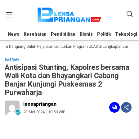
News
News
Kesehatan
Kesehatan
Pendidikan
Pendidikan
Bisnis
Bisnis
Politik
Politik
Teknologi
Teknologi
an Dangiang Galuh Pajajaran Luncurkan Program ULAS di Langkaplancar
War
DAERAH
Antisipasi Stunting, Kapolres bersama
Wali Kota dan Bhayangkari Cabang
Banjar Kunjungi Puskesmas 2
Purwaharja
lensapriangan
23 Mei 2024 - 10:50 WIB