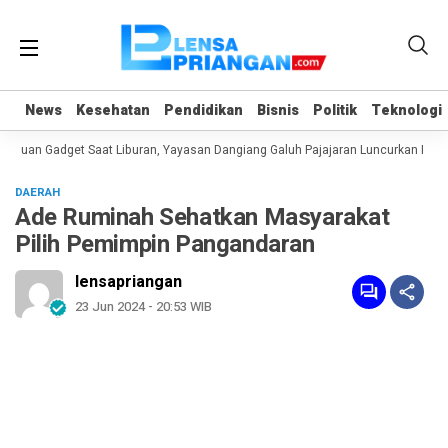
News
News
Kesehatan
Kesehatan
Pendidikan
Pendidikan
Bisnis
Bisnis
Politik
Politik
Teknologi
Teknologi
duan Gadget Saat Liburan, Yayasan Dangiang Galuh Pajajaran Luncurkan Progr
DAERAH
Ade Ruminah Sehatkan Masyarakat
Pilih Pemimpin Pangandaran
lensapriangan
23 Jun 2024 - 20:53 WIB