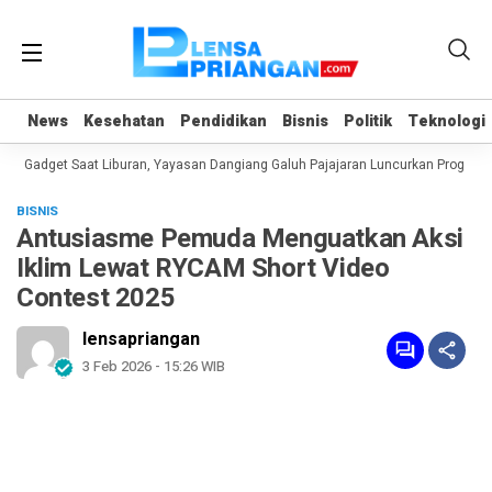
News
News
Kesehatan
Kesehatan
Pendidikan
Pendidikan
Bisnis
Bisnis
Politik
Politik
Teknologi
Teknologi
Gadget Saat Liburan, Yayasan Dangiang Galuh Pajajaran Luncurkan Program UL
BISNIS
Antusiasme Pemuda Menguatkan Aksi
Iklim Lewat RYCAM Short Video
Contest 2025
lensapriangan
3 Feb 2026 - 15:26 WIB