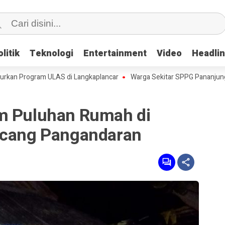
litik
litik
Teknologi
Teknologi
Entertainment
Entertainment
Video
Video
Headli
Headli
rogram ULAS di Langkaplancar
Warga Sekitar SPPG Pananjung Dua P
m Puluhan Rumah di
ucang Pangandaran