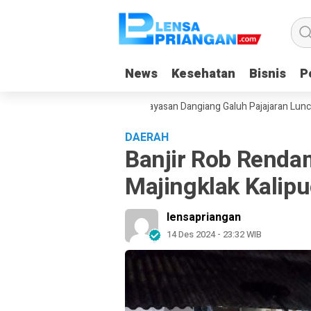
News
News
Kesehatan
Kesehatan
Bisnis
Bisnis
Po
Po
an Gadget Saat Liburan, Yayasan Dangiang Galuh Pajajaran Luncurkan P
DAERAH
Banjir Rob Renda
Majingklak Kalip
lensapriangan
14 Des 2024 - 23:32 WIB