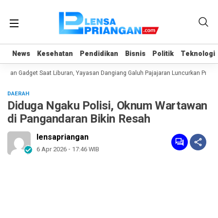
News
News
Kesehatan
Kesehatan
Pendidikan
Pendidikan
Bisnis
Bisnis
Politik
Politik
Teknologi
Teknologi
uan Gadget Saat Liburan, Yayasan Dangiang Galuh Pajajaran Luncurkan Progra
DAERAH
Diduga Ngaku Polisi, Oknum Wartawan
di Pangandaran Bikin Resah
lensapriangan
6 Apr 2026 - 17:46 WIB