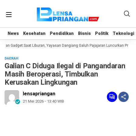
News
News
Kesehatan
Kesehatan
Pendidikan
Pendidikan
Bisnis
Bisnis
Politik
Politik
Teknologi
Teknologi
an Gadget Saat Liburan, Yayasan Dangiang Galuh Pajajaran Luncurkan Program
DAERAH
Galian C Diduga Ilegal di Pangandaran
Masih Beroperasi, Timbulkan
Kerusakan Lingkungan
lensapriangan
21 Mei 2026 - 13:40 WIB