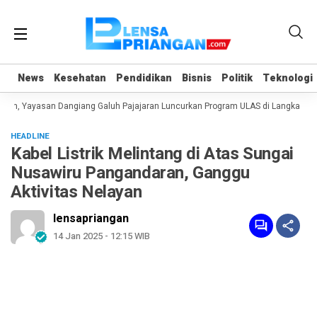
News
News
Kesehatan
Kesehatan
Pendidikan
Pendidikan
Bisnis
Bisnis
Politik
Politik
Teknologi
Teknologi
an, Yayasan Dangiang Galuh Pajajaran Luncurkan Program ULAS di Langkaplanc
HEADLINE
Kabel Listrik Melintang di Atas Sungai
Nusawiru Pangandaran, Ganggu
Aktivitas Nelayan
lensapriangan
14 Jan 2025 - 12:15 WIB