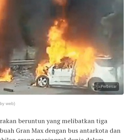
Perbesar
(by web)
rakan beruntun yang melibatkan tiga
ebuah Gran Max dengan bus antarkota dan
bilan orang meninggal dunia dalam