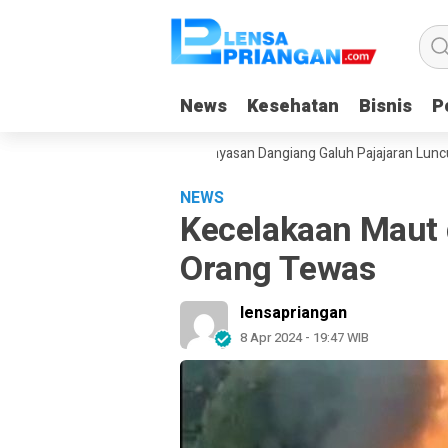
News
News
Kesehatan
Kesehatan
Bisnis
Bisnis
Po
Po
an Gadget Saat Liburan, Yayasan Dangiang Galuh Pajajaran Luncurkan 
NEWS
Kecelakaan Maut 
Orang Tewas
lensapriangan
8 Apr 2024 - 19:47 WIB