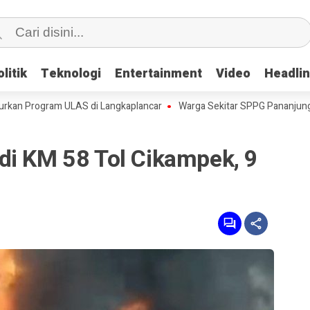
litik
litik
Teknologi
Teknologi
Entertainment
Entertainment
Video
Video
Headli
Headli
Program ULAS di Langkaplancar
Warga Sekitar SPPG Pananjung Dua P
di KM 58 Tol Cikampek, 9