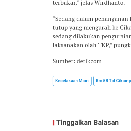
terbakar,” jelas Wirdhanto.
“Sedang dalam penanganan ke
tutup yang mengarah ke Cik
sedang dilakukan penguraian
laksanakan olah TKP,” pungk
Sumber: detikcom
Kecelakaan Maut
Km 58 Tol Cikam
Tinggalkan Balasan