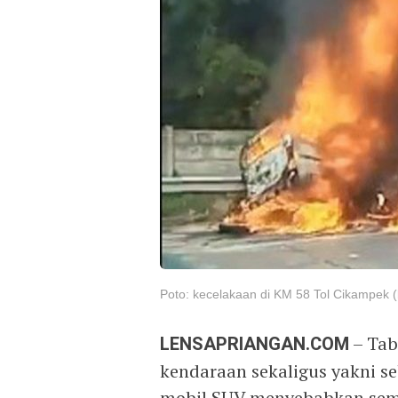
Poto: kecelakaan di KM 58 Tol Cikampek 
LENSAPRIANGAN.COM
– Tab
kendaraan sekaligus yakni s
mobil SUV menyebabkan sem