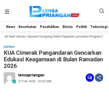
News
News
Kesehatan
Kesehatan
Pendidikan
Pendidikan
Bisnis
Bisnis
Politik
Politik
Teknologi
Teknologi
et Saat Liburan, Yayasan Dangiang Galuh Pajajaran Luncurkan Program ULAS d
DAERAH
KUA Cimerak Pangandaran Gencarkan
Edukasi Keagamaan di Bulan Ramadan
2026
lensapriangan
27 Feb 2026 - 22:03 WIB