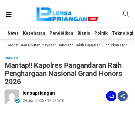
News
News
Kesehatan
Kesehatan
Pendidikan
Pendidikan
Bisnis
Bisnis
Politik
Politik
Teknologi
Teknologi
 Gadget Saat Liburan, Yayasan Dangiang Galuh Pajajaran Luncurkan Program U
DAERAH
Mantap!! Kapolres Pangandaran Raih
Penghargaan Nasional Grand Honors
2026
lensapriangan
24 Jun 2026 - 17:57 WIB