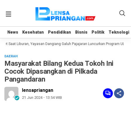
News
News
Kesehatan
Kesehatan
Pendidikan
Pendidikan
Bisnis
Bisnis
Politik
Politik
Teknologi
Teknologi
t Saat Liburan, Yayasan Dangiang Galuh Pajajaran Luncurkan Program ULAS di
DAERAH
Masyarakat Bilang Kedua Tokoh Ini
Cocok Dipasangkan di Pilkada
Pangandaran
lensapriangan
21 Jun 2024 - 13:54 WIB