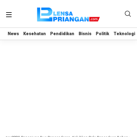
News
News
Kesehatan
Kesehatan
Pendidikan
Pendidikan
Bisnis
Bisnis
Politik
Politik
Teknologi
Teknologi