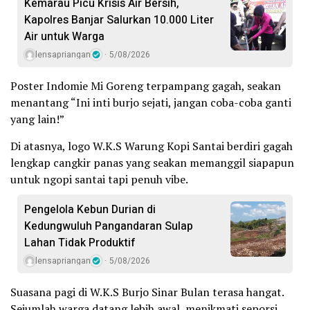
Kemarau Picu Krisis Air Bersih,
Kapolres Banjar Salurkan 10.000 Liter
Air untuk Warga
lensapriangan
5/08/2026
Poster Indomie Mi Goreng terpampang gagah, seakan
menantang “Ini inti burjo sejati, jangan coba-coba ganti
yang lain!”
Di atasnya, logo W.K.S Warung Kopi Santai berdiri gagah
lengkap cangkir panas yang seakan memanggil siapapun
untuk ngopi santai tapi penuh vibe.
Pengelola Kebun Durian di
Kedungwuluh Pangandaran Sulap
Lahan Tidak Produktif ‎
lensapriangan
5/08/2026
Suasana pagi di W.K.S Burjo Sinar Bulan terasa hangat.
Sejumlah warga datang lebih awal, menikmati seporsi