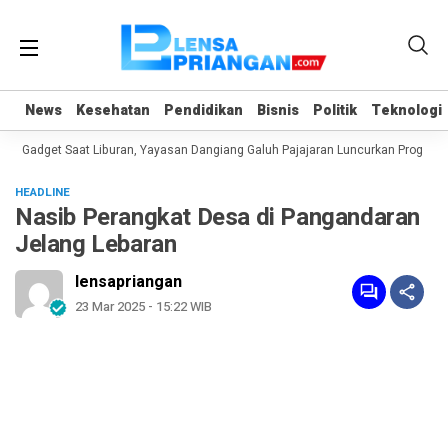
News
News
Kesehatan
Kesehatan
Pendidikan
Pendidikan
Bisnis
Bisnis
Politik
Politik
Teknologi
Teknologi
 Gadget Saat Liburan, Yayasan Dangiang Galuh Pajajaran Luncurkan Program U
HEADLINE
Nasib Perangkat Desa di Pangandaran
Jelang Lebaran
lensapriangan
23 Mar 2025 - 15:22 WIB