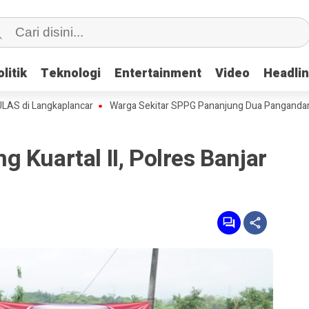
litik
litik
Teknologi
Teknologi
Entertainment
Entertainment
Video
Video
Headli
Headli
Langkaplancar
Warga Sekitar SPPG Pananjung Dua Pangandaran, Kel
 Kuartal II, Polres Banjar