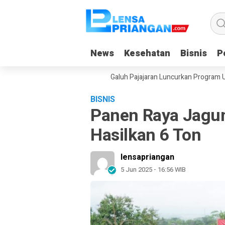
News
News
Kesehatan
Kesehatan
Bisnis
Bisnis
Po
Po
iburan, Yayasan Dangiang Galuh Pajajaran Luncurkan Program ULAS di 
BISNIS
Panen Raya Jagung
Hasilkan 6 Ton
lensapriangan
5 Jun 2025 - 16:56 WIB