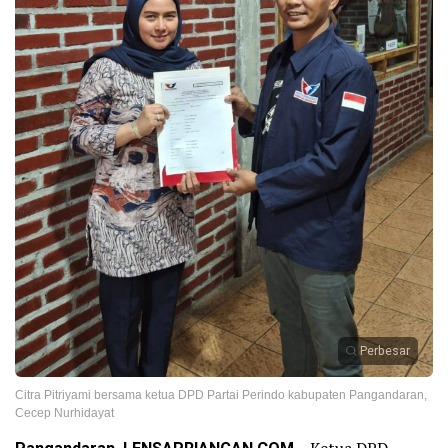
Perbesar
Citra Pitriyami bersama ketua DPD Partai Perindo kabupaten Pangandaran,
Cecep Nurhidayat