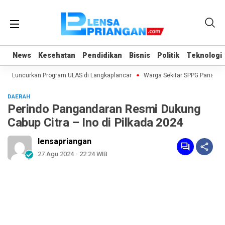
News
News
Kesehatan
Kesehatan
Pendidikan
Pendidikan
Bisnis
Bisnis
Politik
Politik
Teknologi
Teknologi
an Luncurkan Program ULAS di Langkaplancar
Warga Sekitar SPPG Pananjung
DAERAH
Perindo Pangandaran Resmi Dukung
Cabup Citra – Ino di Pilkada 2024
lensapriangan
27 Agu 2024 - 22:24 WIB