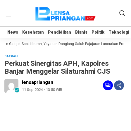
News
News
Kesehatan
Kesehatan
Pendidikan
Pendidikan
Bisnis
Bisnis
Politik
Politik
Teknologi
Teknologi
an Gadget Saat Liburan, Yayasan Dangiang Galuh Pajajaran Luncurkan Program
DAERAH
Perkuat Sinergitas APH, Kapolres
Banjar Menggelar Silaturahmi CJS
lensapriangan
11 Sep 2024 - 13:50 WIB