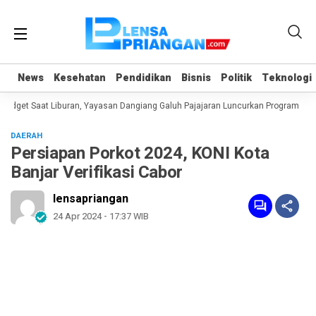
News
News
Kesehatan
Kesehatan
Pendidikan
Pendidikan
Bisnis
Bisnis
Politik
Politik
Teknologi
Teknologi
dget Saat Liburan, Yayasan Dangiang Galuh Pajajaran Luncurkan Program ULAS
DAERAH
Persiapan Porkot 2024, KONI Kota
Banjar Verifikasi Cabor
lensapriangan
24 Apr 2024 - 17:37 WIB