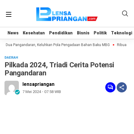
News
News
Kesehatan
Kesehatan
Pendidikan
Pendidikan
Bisnis
Bisnis
Politik
Politik
Teknologi
Teknologi
ng Dua Pangandaran, Keluhkan Pola Pengadaan Bahan Baku MBG
Ribuan Warg
DAERAH
Pilkada 2024, Triadi Cerita Potensi
Pangandaran
lensapriangan
7 Mei 2024 - 07:58 WIB