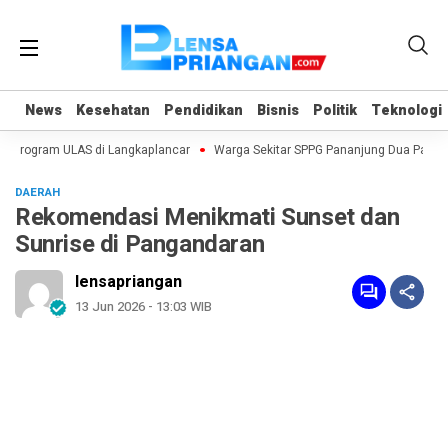
News
News
Kesehatan
Kesehatan
Pendidikan
Pendidikan
Bisnis
Bisnis
Politik
Politik
Teknologi
Teknologi
 Program ULAS di Langkaplancar
Warga Sekitar SPPG Pananjung Dua Pangan
DAERAH
Rekomendasi Menikmati Sunset dan
Sunrise di Pangandaran
lensapriangan
13 Jun 2026 - 13:03 WIB