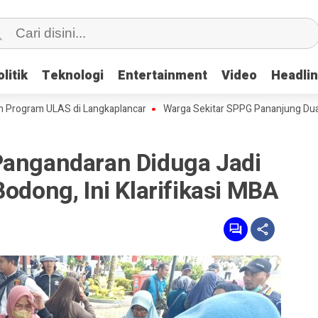
litik
litik
Teknologi
Teknologi
Entertainment
Entertainment
Video
Video
Headli
Headli
am ULAS di Langkaplancar
Warga Sekitar SPPG Pananjung Dua Pangan
Pangandaran Diduga Jadi
Bodong, Ini Klarifikasi MBA