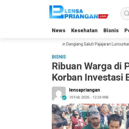
News
News
Kesehatan
Kesehatan
Bisnis
Bisnis
Po
Po
dget Saat Liburan, Yayasan Dangiang Galuh Pajajaran Luncurkan Progr
BISNIS
Ribuan Warga di 
Korban Investasi 
lensapriangan
10 Feb 2026 - 12:24 WIB