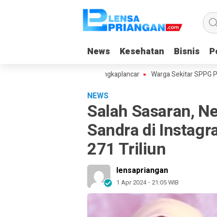
News
News
Kesehatan
Kesehatan
Bisnis
Bisnis
Po
Po
curkan Program ULAS di Langkaplancar
Warga Sekitar SPPG Pananjun
NEWS
Salah Sasaran, N
Sandra di Instagr
271 Triliun
lensapriangan
1 Apr 2024 - 21:05 WIB