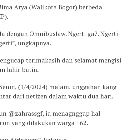
 Bima Arya (Walikota Bogor) berbeda
P).
da dengan Omnibuslaw. Ngerti ga?. Ngerti
gerti”, ungkapnya.
mengucap terimakasih dan selamat mengisi
n lahir batin.
Senin, (1/4/2024) malam, unggahan kang
tar dari netizen dalam waktu dua hari.
kun @zahrassgf, ia menagnggap hal
ucon yang dilakukan warga +62.
gan Airlangga”, katanya.