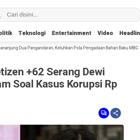
litik
litik
Teknologi
Teknologi
Entertainment
Entertainment
Video
Video
Headli
Headli
g Dua Pangandaran, Keluhkan Pola Pengadaan Bahan Baku MBG
Ribua
etizen +62 Serang Dewi
am Soal Kasus Korupsi Rp