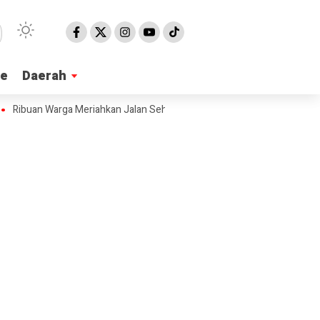
ne
ne
Daerah
Daerah
n Warga Meriahkan Jalan Sehat Bulan Bung Karno 2026 di Pangandaran, E