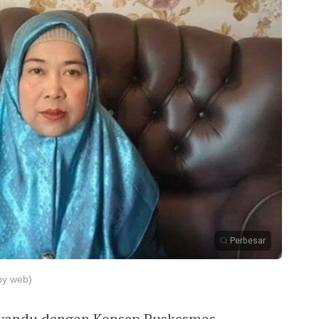
Perbesar
by web)
yandu dengan Konsep Puskesmas