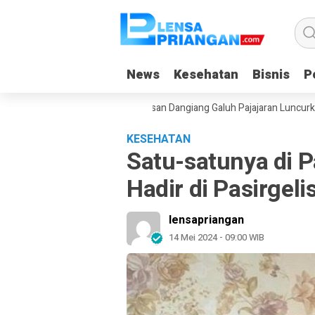
News
News
Kesehatan
Kesehatan
Bisnis
Bisnis
Po
Po
dget Saat Liburan, Yayasan Dangiang Galuh Pajajaran Luncurkan Progra
KESEHATAN
Satu-satunya di 
Hadir di Pasirgeli
lensapriangan
14 Mei 2024 - 09:00 WIB