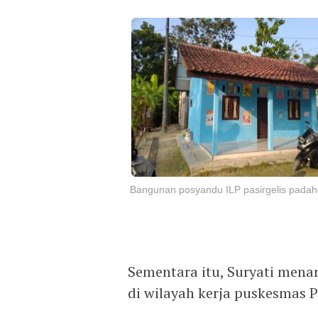
Bangunan posyandu ILP pasirgelis pada
Sementara itu, Suryati menar
di wilayah kerja puskesmas 