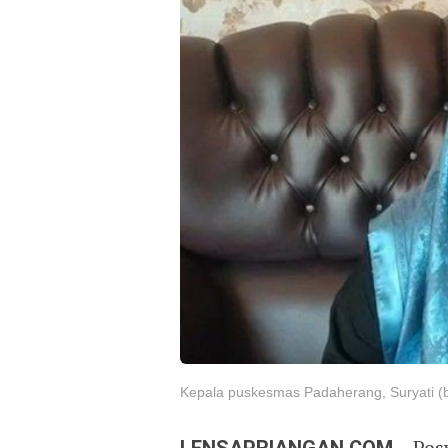
Kepala puskesmas Padaherang, Suryati (
– Pos