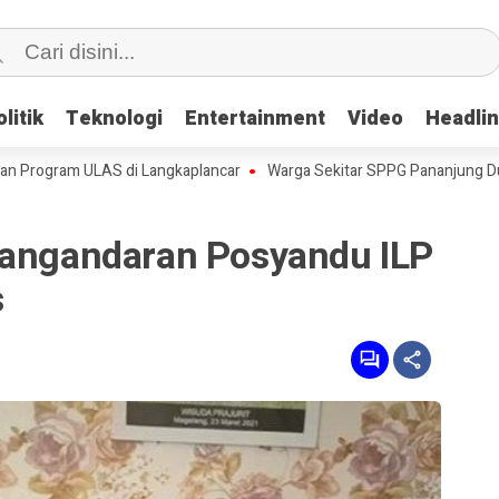
litik
litik
Teknologi
Teknologi
Entertainment
Entertainment
Video
Video
Headli
Headli
m ULAS di Langkaplancar
Warga Sekitar SPPG Pananjung Dua Pangan
Pangandaran Posyandu ILP
s